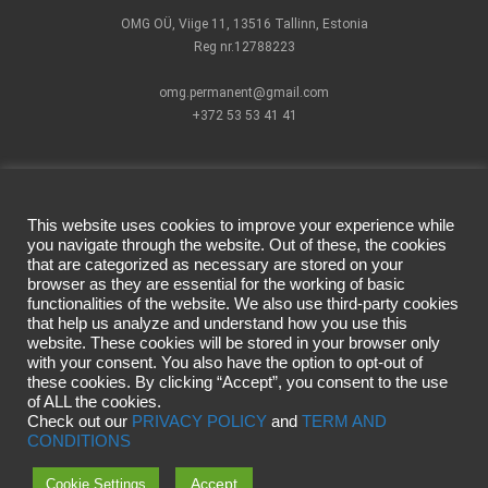
OMG OÜ, Viige 11, 13516 Tallinn, Estonia
Reg nr.12788223
omg.permanent@gmail.com
+372 53 53 41 41
This website uses cookies to improve your experience while
you navigate through the website. Out of these, the cookies
that are categorized as necessary are stored on your
How to find us?
Pigments
Facebook official
browser as they are essential for the working of basic
Cartridges
page
functionalities of the website. We also use third-party cookies
Terms of Use
PMU Devices
Instagram
that help us analyze and understand how you use this
website. These cookies will be stored in your browser only
Privacy Policy
Individual
official account
with your consent. You also have the option to opt-out of
Delivery &
Masterclass
these cookies. By clicking “Accept”, you consent to the use
Returns
CSHMR
of ALL the cookies.
Campaign rules
masterclass
Check out our
PRIVACY POLICY
and
TERM AND
Video lessons
CONDITIONS
Accept
Cookie Settings